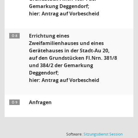
Gemarkung Deggendorf;
hier: Antrag auf Vorbescheid
Errichtung eines
Ö 8
Zweifamilienhauses und eines
Gerätehauses in der Stadt-Au 20,
auf den Grundstücken Fl.Nrn. 381/8
und 384/2 der Gemarkung
Deggendorf;
hier: Antrag auf Vorbescheid
Anfragen
Ö 9
(Wird in
Software:
Sitzungsdienst
Session