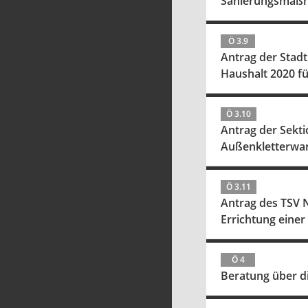
Sanierungsmaß
Ö 3.9
Antrag der Stadt
Haushalt 2020 fü
Ö 3.10
Antrag der Sekti
Außenkletterwan
Ö 3.11
Antrag des TSV 
Errichtung einer
Ö 4
Beratung über di