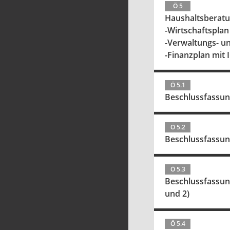
Ö 5
Haushaltsberatu
-Wirtschaftspla
-Verwaltungs- 
-Finanzplan mit 
Ö 5.1
Beschlussfassun
Ö 5.2
Beschlussfassun
Ö 5.3
Beschlussfassung
und 2)
Ö 5.4