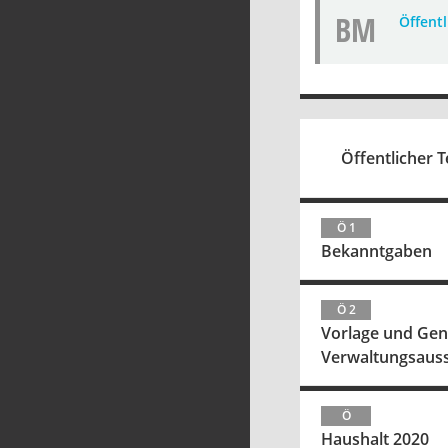
BM
Öffent
Öffentlicher T
Ö 1
Bekanntgaben
Ö 2
Vorlage und Gene
Verwaltungsauss
Ö
Haushalt 2020