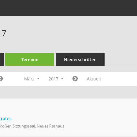
17
Termine
Niederschriften
März
2017
Aktuell
trates
Großen Sitzungssaal, Neues Rathaus