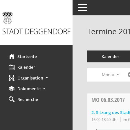
Toggle navigation
Termine 20
Startseite
Kalender
Kalender
Monat
Organisation
Dokumente
MO
06.03.2017
Recherche
2. Sitzung des Stad
16:00-18:40 Uhr
im 