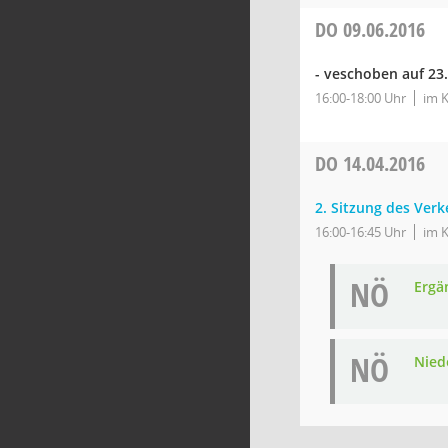
DO
09.06.2016
- veschoben auf 23
16:00-18:00 Uhr
im K
DO
14.04.2016
2. Sitzung des Ver
16:00-16:45 Uhr
im K
NÖ
Ergä
NÖ
Nied