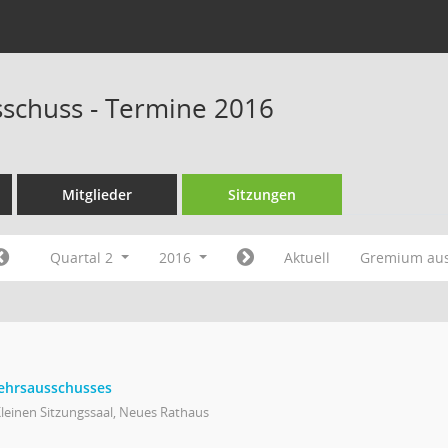
schuss - Termine 2016
Mitglieder
Sitzungen
Quartal 2
2016
Aktuell
Gremium au
kehrsausschusses
leinen Sitzungssaal, Neues Rathaus