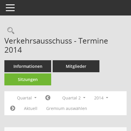
Toggle navigation
Rechercheauswahl
Verkehrsausschuss - Termine
2014
Informationen
Mitglieder
Sitzungen
Quartal
Quartal 2
2014
Aktuell
Gremium auswählen