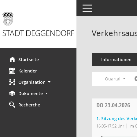
Toggle navigation
Verkehrsaus
Startseite
Informationen
Kalender
Quartal
Organisation
Dokumente
DO
23.04.2026
Recherche
1. Sitzung des Ver
16:05-17:52 Uhr
im 