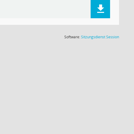
(Wird in
Software:
Sitzungsdienst
Session