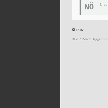
NÖ
Niede
1 Satz
© 2026 Stadt Deggendor