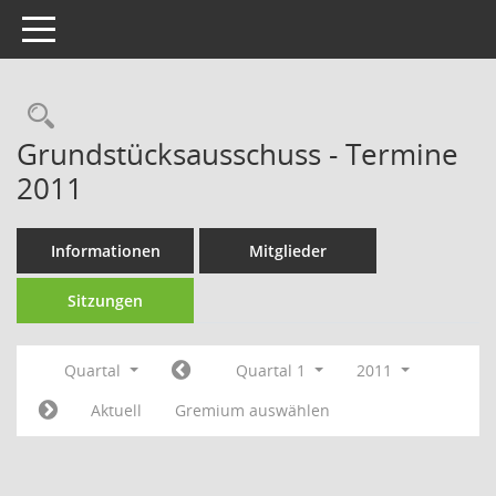
Toggle navigation
Rechercheauswahl
Grundstücksausschuss - Termine
2011
Informationen
Mitglieder
Sitzungen
Quartal
Quartal 1
2011
Aktuell
Gremium auswählen