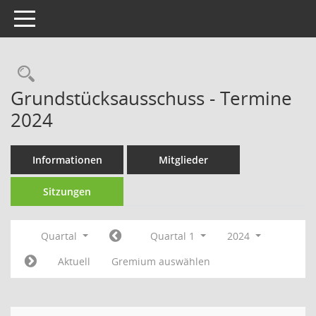
Toggle navigation
Rechercheauswahl
Grundstücksausschuss - Termine
2024
Informationen
Mitglieder
Sitzungen
Quartal
Quartal 1
2024
Aktuell
Gremium auswählen