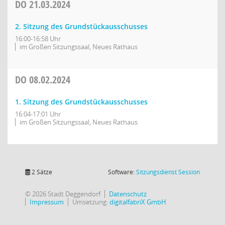
DO
21.03.2024
2. Sitzung des Grundstückausschusses
16:00-16:58 Uhr
im Großen Sitzungssaal, Neues Rathaus
DO
08.02.2024
1. Sitzung des Grundstückausschusses
16:04-17:01 Uhr
im Großen Sitzungssaal, Neues Rathaus
(Wird in
2 Sätze
Software:
Sitzungsdienst
Session
© 2026 Stadt Deggendorf
Datenschutz
Impressum
Umsetzung:
digitalfabriX GmbH