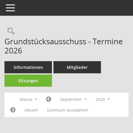
Toggle navigation
Rechercheauswahl
Grundstücksausschuss - Termine
2026
Informationen
Mitglieder
Sitzungen
Monat
September
2026
Aktuell
Gremium auswählen