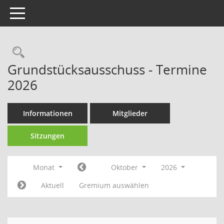
Toggle navigation
Rechercheauswahl
Grundstücksausschuss - Termine
2026
Informationen
Mitglieder
Sitzungen
Monat
Oktober
2026
Aktuell
Gremium auswählen