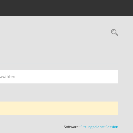
Rec
swählen
(Wird in
Software:
Sitzungsdienst
Session