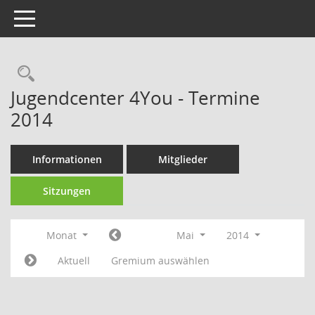
Toggle navigation
Rechercheauswahl
Jugendcenter 4You - Termine
2014
Informationen
Mitglieder
Sitzungen
Monat
Mai
2014
Aktuell
Gremium auswählen