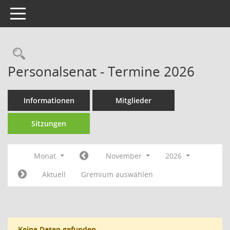
Toggle navigation
Rechercheauswahl
Personalsenat - Termine 2026
Informationen
Mitglieder
Sitzungen
Monat
November
2026
Aktuell
Gremium auswählen
Keine Daten gefunden.