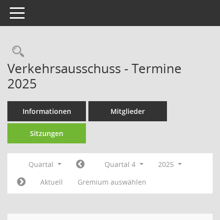
Toggle navigation
Rechercheauswahl
Verkehrsausschuss - Termine
2025
Informationen
Mitglieder
Sitzungen
Quartal
Quartal 4
2025
Aktuell
Gremium auswählen