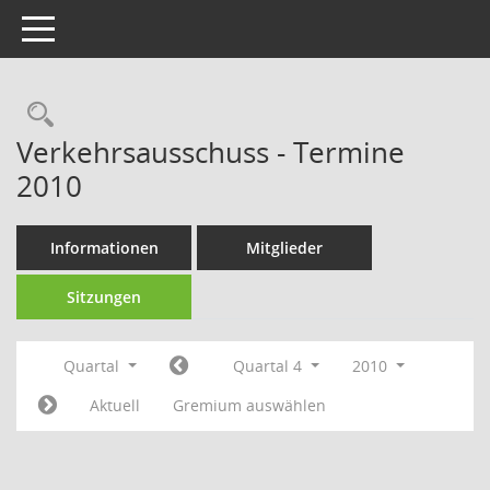
Toggle navigation
Rechercheauswahl
Verkehrsausschuss - Termine
2010
Informationen
Mitglieder
Sitzungen
Quartal
Quartal 4
2010
Aktuell
Gremium auswählen