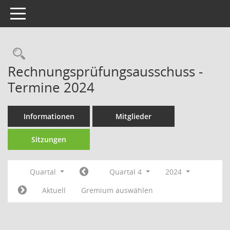
Toggle navigation
Rechercheauswahl
Rechnungsprüfungsausschuss -
Termine 2024
Informationen
Mitglieder
Sitzungen
Quartal
Quartal 4
2024
Aktuell
Gremium auswählen