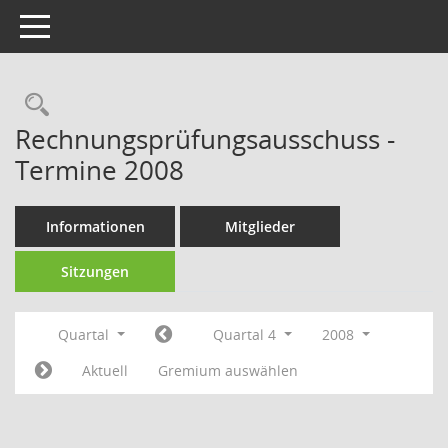
Toggle navigation
Rechercheauswahl
Rechnungsprüfungsausschuss -
Termine 2008
Informationen
Mitglieder
Sitzungen
Quartal
Quartal 4
2008
Aktuell
Gremium auswählen