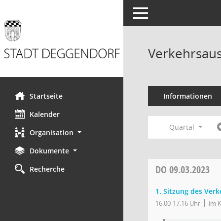
Toggle navigation
Verkehrsaus
Startseite
Informationen
Kalender
Quartal
Organisation
Dokumente
DO
09.03.2023
Recherche
1. Sitzung des Ver
16:00-17:16 Uhr
im K