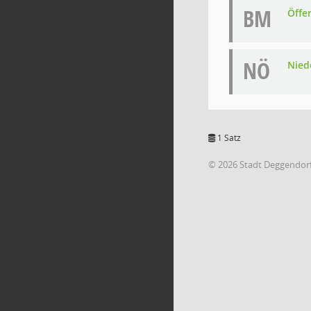
BM
Öffe
NÖ
Niede
1 Satz
© 2026 Stadt Deggendor