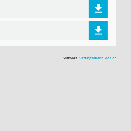
(Wird in
Software:
Sitzungsdienst
Session