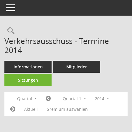
Toggle navigation
Rechercheauswahl
Verkehrsausschuss - Termine
2014
Informationen
Mitglieder
Sitzungen
Quartal
Quartal 1
2014
Aktuell
Gremium auswählen