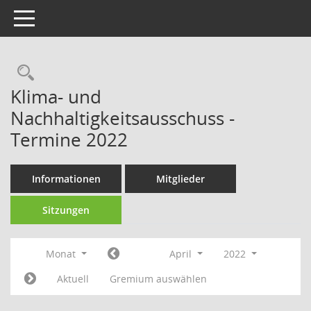
Toggle navigation
Rechercheauswahl
Klima- und
Nachhaltigkeitsausschuss -
Termine 2022
Informationen
Mitglieder
Sitzungen
Monat
April
2022
Aktuell
Gremium auswählen