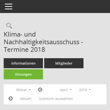
Toggle navigation
Rechercheauswahl
Klima- und
Nachhaltigkeitsausschuss -
Termine 2018
Informationen
Mitglieder
Sitzungen
Monat
April
2018
Aktuell
Gremium auswählen