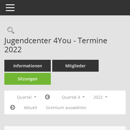
Toggle navigation
Rechercheauswahl
Jugendcenter 4You - Termine
2022
Informationen
Mitglieder
Sitzungen
Quartal
Quartal 4
2022
Aktuell
Gremium auswählen