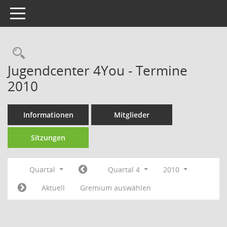
Toggle navigation
Rechercheauswahl
Jugendcenter 4You - Termine
2010
Informationen
Mitglieder
Sitzungen
Quartal
Quartal 4
2010
Aktuell
Gremium auswählen