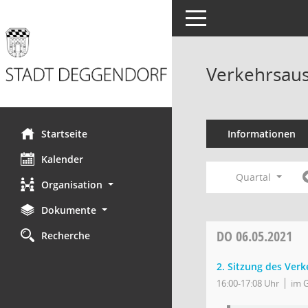
Toggle navigation
Verkehrsaus
Startseite
Informationen
Kalender
Quartal
Organisation
Dokumente
DO
06.05.2021
Recherche
2. Sitzung des Ver
16:00-17:08 Uhr
im 