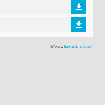
(Wird in
Software:
Sitzungsdienst
Session