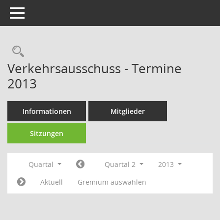
Toggle navigation
Rechercheauswahl
Verkehrsausschuss - Termine
2013
Informationen
Mitglieder
Sitzungen
Quartal
Quartal 2
2013
Aktuell
Gremium auswählen