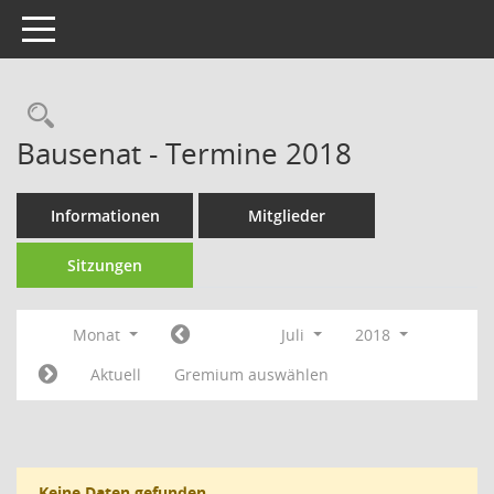
Toggle navigation
Rechercheauswahl
Bausenat - Termine 2018
Informationen
Mitglieder
Sitzungen
Monat
Juli
2018
Aktuell
Gremium auswählen
Keine Daten gefunden.