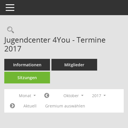
Toggle navigation
Rechercheauswahl
Jugendcenter 4You - Termine
2017
Informationen
Mitglieder
Sitzungen
Monat
Oktober
2017
Aktuell
Gremium auswählen