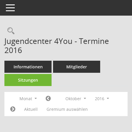
Toggle navigation
Rechercheauswahl
Jugendcenter 4You - Termine
2016
Informationen
Mitglieder
Sitzungen
Monat
Oktober
2016
Aktuell
Gremium auswählen