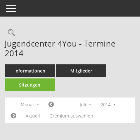
Toggle navigation
Rechercheauswahl
Jugendcenter 4You - Termine
2014
Informationen
Mitglieder
Sitzungen
Monat
Juli
2014
Aktuell
Gremium auswählen