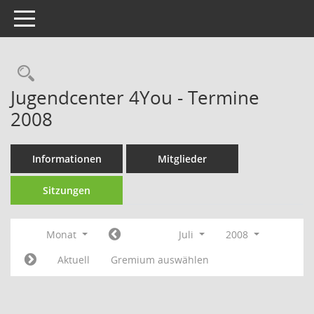
Toggle navigation
Rechercheauswahl
Jugendcenter 4You - Termine
2008
Informationen
Mitglieder
Sitzungen
Monat
Juli
2008
Aktuell
Gremium auswählen