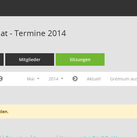
at - Termine 2014
Mitglieder
Sitzungen
Mai
2014
Aktuell
Gremium au
den.