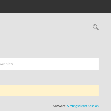
Rec
swählen
(Wird in
Software:
Sitzungsdienst
Session