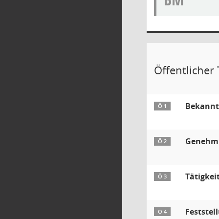
Öffentlicher 
Bekannt
Ö 1
Genehmig
Ö 2
Tätigkei
Ö 3
Feststel
Ö 4