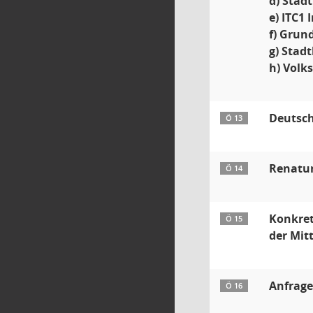
d) Stad
e) ITC1
f) Grun
g) Stad
h) Volk
Deutsch
Ö 13
Renatur
Ö 14
Konkret
Ö 15
der Mitt
Anfrag
Ö 16