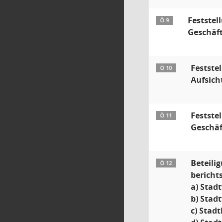
Feststel
Ö 9
Geschäft
Festste
Ö 10
Aufsich
Festste
Ö 11
Geschäf
Beteili
Ö 12
bericht
a) Stad
b) Stad
c) Stad