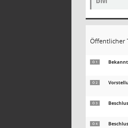
Öffentlicher 
Bekannt
Ö 1
Vorstell
Ö 2
Beschlus
Ö 3
Beschlus
Ö 4