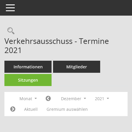
Toggle navigation
Rechercheauswahl
Verkehrsausschuss - Termine
2021
Informationen
Mitglieder
Sitzungen
Monat
Dezember
2021
Aktuell
Gremium auswählen