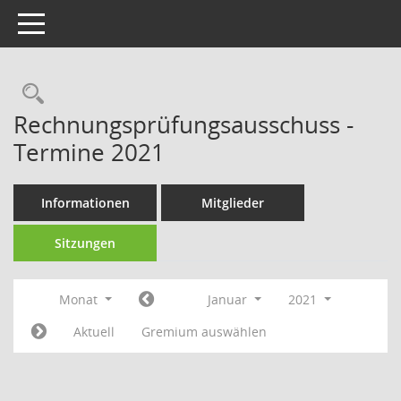
Toggle navigation
Rechercheauswahl
Rechnungsprüfungsausschuss -
Termine 2021
Informationen
Mitglieder
Sitzungen
Monat
Januar
2021
Aktuell
Gremium auswählen