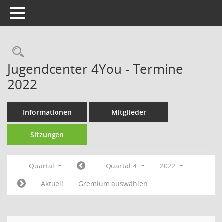
Toggle navigation
Rechercheauswahl
Jugendcenter 4You - Termine
2022
Informationen
Mitglieder
Sitzungen
Quartal
Quartal 4
2022
Aktuell
Gremium auswählen