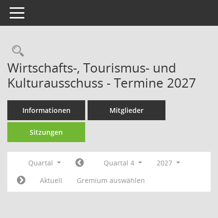
Toggle navigation
Rechercheauswahl
Wirtschafts-, Tourismus- und
Kulturausschuss - Termine 2027
Informationen
Mitglieder
Sitzungen
Quartal
Quartal 4
2027
Aktuell
Gremium auswählen