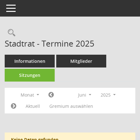
Toggle navigation
Rechercheauswahl
Stadtrat - Termine 2025
Informationen
Mitglieder
Sitzungen
Monat
Juni
2025
Aktuell
Gremium auswählen
Keine Daten gefunden.