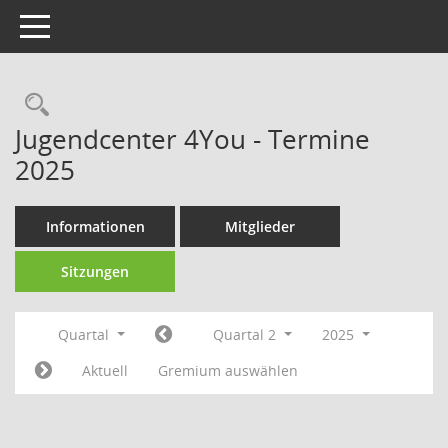
Toggle navigation
Rechercheauswahl
Jugendcenter 4You - Termine
2025
Informationen
Mitglieder
Sitzungen
Quartal
Quartal 2
2025
Aktuell
Gremium auswählen