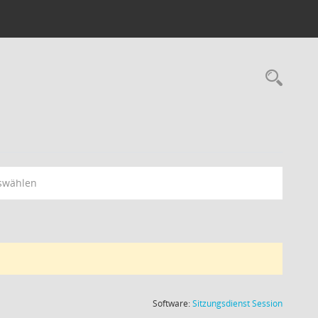
Rec
swählen
(Wird in
Software:
Sitzungsdienst
Session