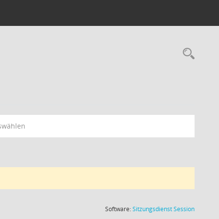
Rec
swählen
(Wird in
Software:
Sitzungsdienst
Session