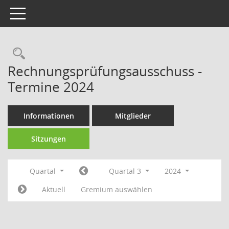
Toggle navigation
Rechercheauswahl
Rechnungsprüfungsausschuss -
Termine 2024
Informationen
Mitglieder
Sitzungen
Quartal
Quartal 3
2024
Aktuell
Gremium auswählen