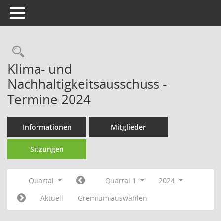
Toggle navigation
Rechercheauswahl
Klima- und
Nachhaltigkeitsausschuss -
Termine 2024
Informationen
Mitglieder
Sitzungen
Quartal
Quartal 1
2024
Aktuell
Gremium auswählen