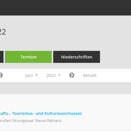
22
Termine
Niederschriften
Juni
2022
Aktuell
hafts-, Tourismus- und Kulturausschusses
Großen Sitzungssaal, Neues Rathaus