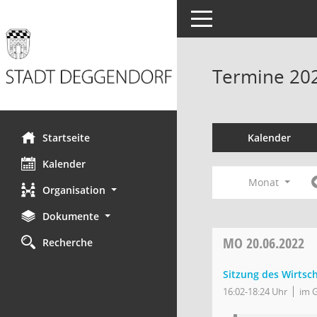
Toggle navigation
Termine 20
Startseite
Kalender
Kalender
Monat
Organisation
Dokumente
MO
20.06.2022
Recherche
Sitzung des Wirtsc
16:02-18:24 Uhr
im 