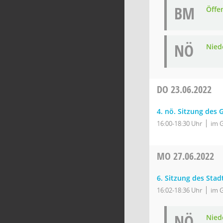
BM
Öffe
NÖ
Niede
DO
23.06.2022
4. nö. Sitzung des
16:00-18:30 Uhr
im 
MO
27.06.2022
6. Sitzung des Stad
16:02-18:36 Uhr
im 
NÖ
Niede