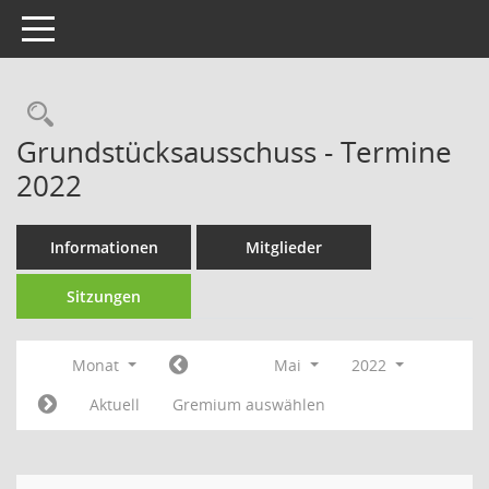
Toggle navigation
Rechercheauswahl
Grundstücksausschuss - Termine
2022
Informationen
Mitglieder
Sitzungen
Monat
Mai
2022
Aktuell
Gremium auswählen