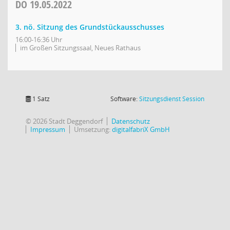
DO
19.05.2022
3. nö. Sitzung des Grundstückausschusses
16:00-16:36 Uhr
im Großen Sitzungssaal, Neues Rathaus
(Wird in
1 Satz
Software:
Sitzungsdienst
Session
© 2026 Stadt Deggendorf
Datenschutz
Impressum
Umsetzung:
digitalfabriX GmbH