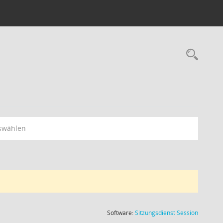
Rec
swählen
(Wird in
Software:
Sitzungsdienst
Session