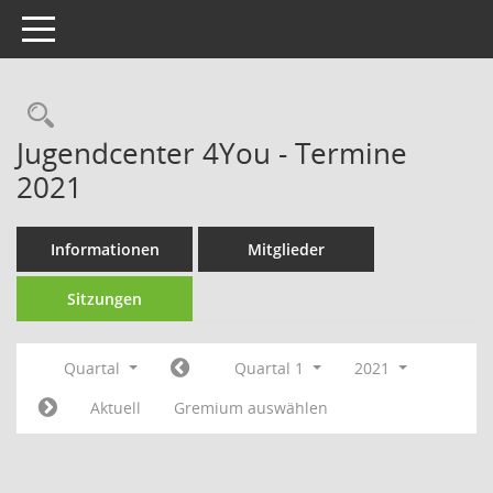
Toggle navigation
Rechercheauswahl
Jugendcenter 4You - Termine
2021
Informationen
Mitglieder
Sitzungen
Quartal
Quartal 1
2021
Aktuell
Gremium auswählen