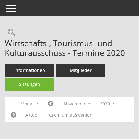
Toggle navigation
Rechercheauswahl
Wirtschafts-, Tourismus- und
Kulturausschuss - Termine 2020
Informationen
Mitglieder
Sitzungen
Monat
November
2020
Aktuell
Gremium auswählen