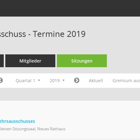
schuss - Termine 2019
Mitglieder
Sitzungen
Quartal 1
2019
Aktuell
Gremium au
kehrsausschusses
leinen Sitzungssaal, Neues Rathaus