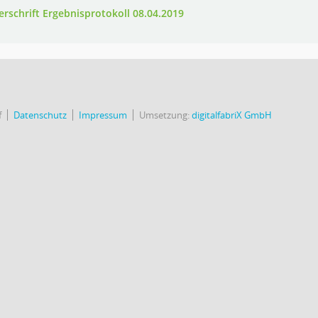
erschrift Ergebnisprotokoll 08.04.2019
f
Datenschutz
Impressum
Umsetzung:
digitalfabriX GmbH