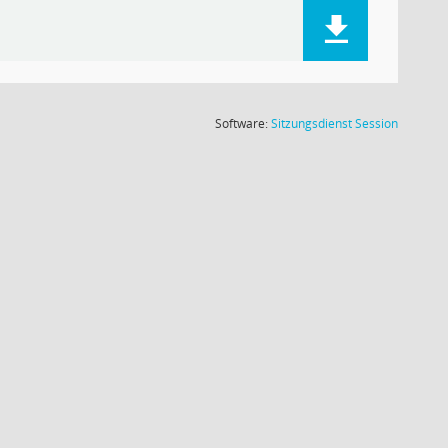
(Wird in
Software:
Sitzungsdienst
Session