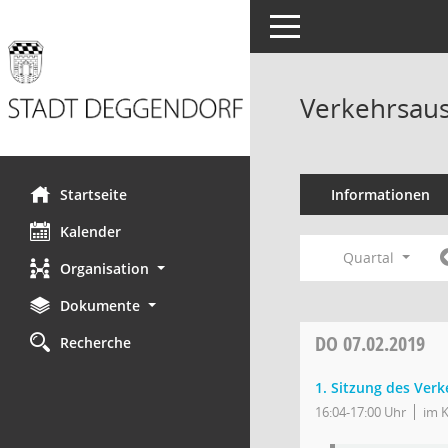
Toggle navigation
Verkehrsaus
Startseite
Informationen
Kalender
Quartal
Organisation
Dokumente
DO
07.02.2019
Recherche
1. Sitzung des Ver
16:04-17:00 Uhr
im K