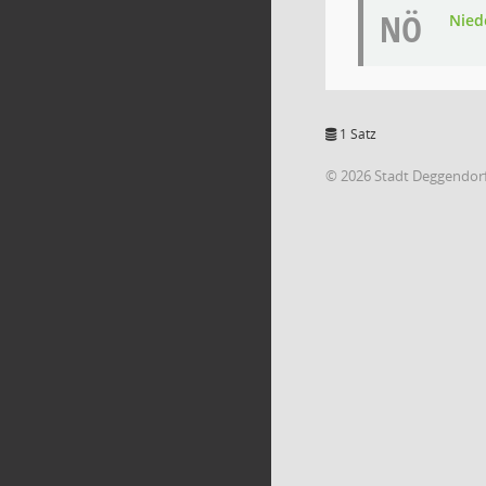
NÖ
Nied
1 Satz
© 2026 Stadt Deggendor