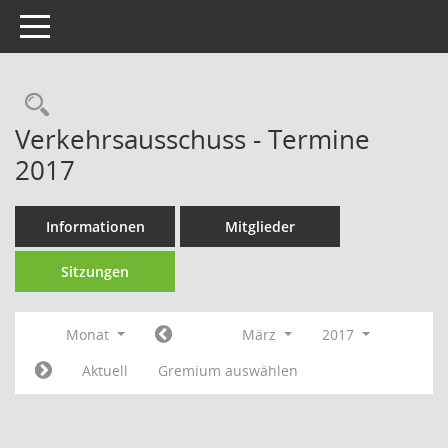
Toggle navigation
Rechercheauswahl
Verkehrsausschuss - Termine
2017
Informationen
Mitglieder
Sitzungen
Monat
März
2017
Aktuell
Gremium auswählen